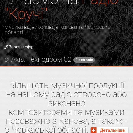
"Кручі"
Музика від виконавців Канева та Черкаської
області.
Зараз в ефірі:
cj Axis: Технодром 02
Electronic
Більшість музичної продукції
на нашому радіо створено або
виконано
композиторами та музиками
переважно з Канева, а також -
з Черкаської області.
Детальніше