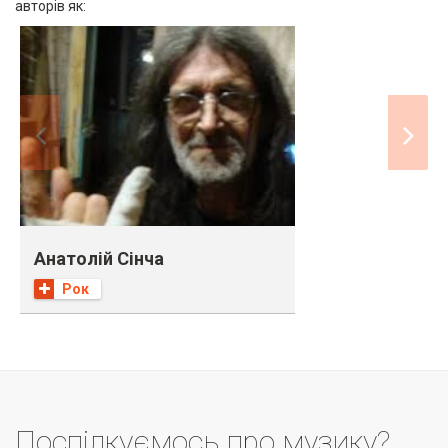
авторів як:
Анатолій Сінча
Анатолій Сінча
Рок
Поспілкуємось про музику?