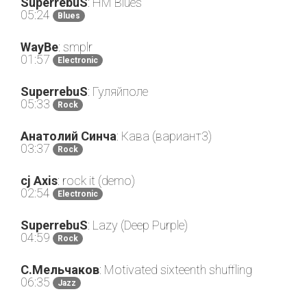
SuperrebuS
: HM Blues
05:24
Blues
WayBe
: smplr
01:57
Electronic
SuperrebuS
: Гуляйполе
05:33
Rock
Анатолий Синча
: Кава (вариант3)
03:37
Rock
cj Axis
: rock it (demo)
02:54
Electronic
SuperrebuS
: Lazy (Deep Purple)
04:59
Rock
С.Мельчаков
: Motivated sixteenth shuffling
06:35
Jazz