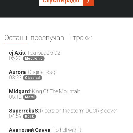
Слухати радіо
Останні прозвучавші треки:
cj Axis
: Технодром 02
05:23
Electronic
Aurora
: Original Rag
03:23
Classical
Midgard
: King Of The Mountain
05:12
Metal
SuperrebuS
: Riders on the storm DOORS cover
04:59
Rock
Анатолий Синча
: To hell with it