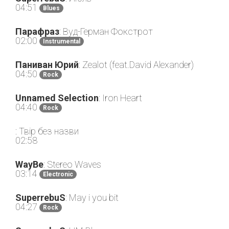
04:51
Blues
Парафраз
: Вуд-Герман Фокстрот
02:00
Instrumental
Паниван Юрий
: Zealot (feat.David Alexander)
04:50
Rock
Unnamed Selection
: Iron Heart
04:40
Rock
: Твір без назви
02:58
WayBe
: Stereo Waves
03:14
Electronic
SuperrebuS
: May i you bit
04:27
Rock