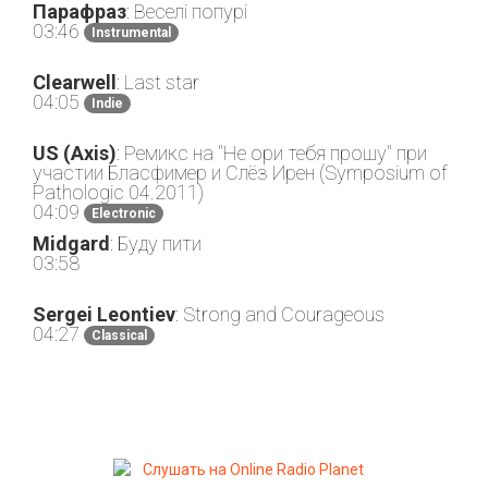
Парафраз
: Веселі попурі
03:46
Instrumental
Clearwell
: Last star
04:05
Indie
US (Axis)
: Ремикс на "Не ори тебя прошу" при
участии Бласфимер и Слёз Ирен (Symposium of
Pathologic 04.2011)
04:09
Electronic
Midgard
: Буду пити
03:58
Sergei Leontiev
: Strong and Courageous
04:27
Classical