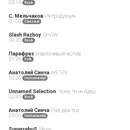
03:14
Rock
С. Мельчаков
: Интродукция
01:00
Classical
Slash Razboy
: SHOW
04:30
Rock
Парафраз
: Навязчивый мотив
01:26
Folk
Анатолий Синча
: МЕ109
02:26
Instrumental
Unnamed Selection
: Чому ти не йдеш
02:45
Rock
Анатолий Синча
: Раз два три
03:00
Instrumental
SuperrebuS
: Июль